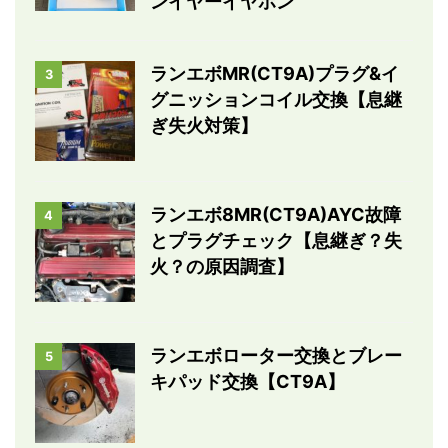
ンイヤーイヤホン
ランエボMR(CT9A)プラグ&イ
3
グニッションコイル交換【息継
ぎ失火対策】
ランエボ8MR(CT9A)AYC故障
4
とプラグチェック【息継ぎ？失
火？の原因調査】
ランエボローター交換とブレー
5
キパッド交換【CT9A】