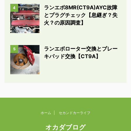
ランエボ8MR(CT9A)AYC故障
4
とプラグチェック【息継ぎ？失
火？の原因調査】
ランエボローター交換とブレー
5
キパッド交換【CT9A】
ホーム
セカンドカーライフ
オカダブログ