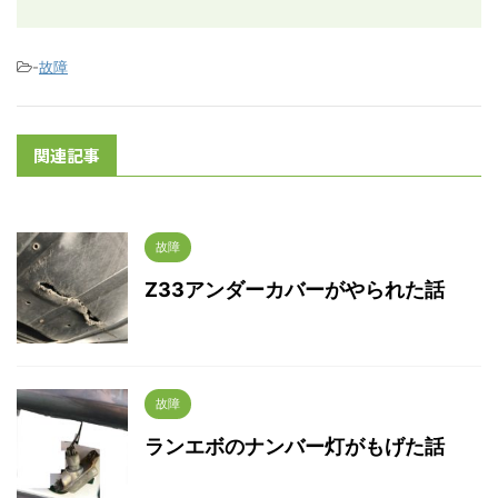
-
故障
関連記事
故障
Z33アンダーカバーがやられた話
故障
ランエボのナンバー灯がもげた話