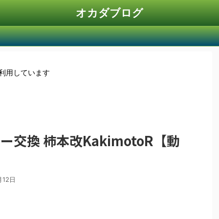
オカダブログ
を利用しています
交換 柿本改KakimotoR【動
月12日