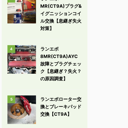
MR(CT9A)プラグ&
イグニッションコイ
ル交換【息継ぎ失火
対策】
ランエボ
4
8MR(CT9A)AYC
故障とプラグチェッ
ク【息継ぎ？失火？
の原因調査】
ランエボローター交
5
換とブレーキパッド
交換【CT9A】