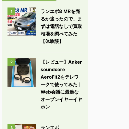
ランエボ8 MRを売
1
るか迷ったので、ま
ずは電話なしで買取
相場を調べてみた
【体験談】
【レビュー】Anker
2
soundcore
AeroFit2をテレワ
ークで使ってみた｜
Web会議に最適な
オープンイヤーイヤ
ホン
ランエボ
3