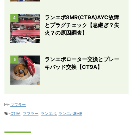
ランエボ8MR(CT9A)AYC故障
4
とプラグチェック【息継ぎ？失
火？の原因調査】
ランエボローター交換とブレー
5
キパッド交換【CT9A】
-
マフラー
-
CT9A
,
マフラー
,
ランエボ
,
ランエボ8MR