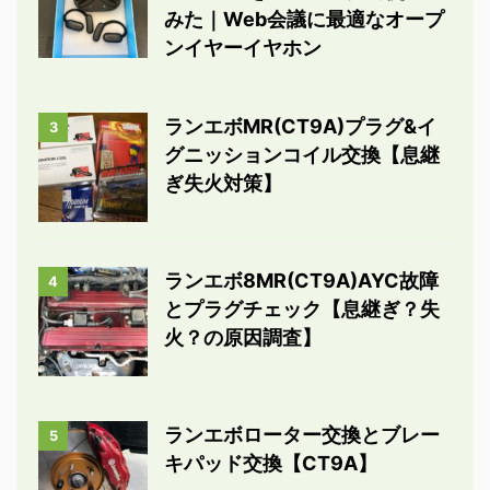
みた｜Web会議に最適なオープ
ンイヤーイヤホン
ランエボMR(CT9A)プラグ&イ
3
グニッションコイル交換【息継
ぎ失火対策】
ランエボ8MR(CT9A)AYC故障
4
とプラグチェック【息継ぎ？失
火？の原因調査】
ランエボローター交換とブレー
5
キパッド交換【CT9A】