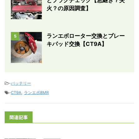
とプラグチェック【息継ぎ？失
火？の原因調査】
ランエボローター交換とブレー
5
キパッド交換【CT9A】
-
バッテリー
-
CT9A
,
ランエボ8MR
関連記事