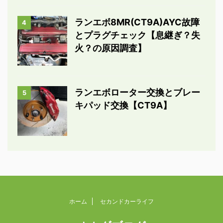
ランエボ8MR(CT9A)AYC故障
4
とプラグチェック【息継ぎ？失
火？の原因調査】
ランエボローター交換とブレー
5
キパッド交換【CT9A】
ホーム
セカンドカーライフ