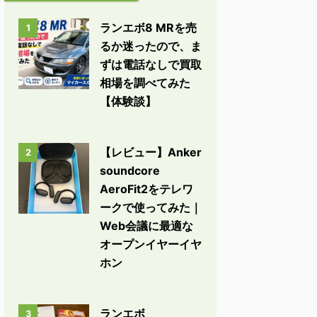
ランエボ8 MRを売
1
るか迷ったので、ま
ずは電話なしで買取
相場を調べてみた
【体験談】
【レビュー】Anker
2
soundcore
AeroFit2をテレワ
ークで使ってみた｜
Web会議に最適な
オープンイヤーイヤ
ホン
ランエボ
3