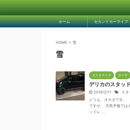
ホーム
セカンドカーライフ
HOME
>
雪
雪
カスタマイズ
タイヤ
デリカのスタッ
2019/2/11
スタ
どうも、オカダです。 
ですが、 天気予報では
ッドレ ...