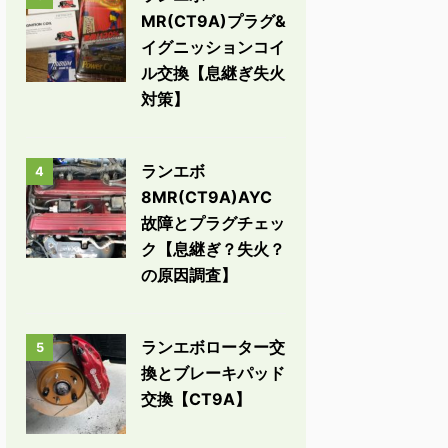
MR(CT9A)プラグ&
イグニッションコイ
ル交換【息継ぎ失火
対策】
ランエボ
4
8MR(CT9A)AYC
故障とプラグチェッ
ク【息継ぎ？失火？
の原因調査】
ランエボローター交
5
換とブレーキパッド
交換【CT9A】