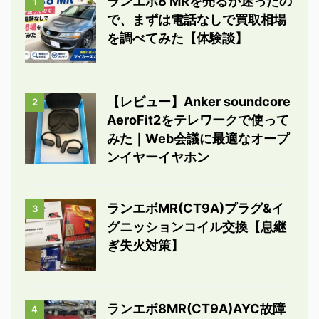
ランエボ8 MRを売るか迷ったの
1
で、まずは電話なしで買取相場
を調べてみた【体験談】
【レビュー】Anker soundcore
2
AeroFit2をテレワークで使って
みた｜Web会議に最適なオープ
ンイヤーイヤホン
ランエボMR(CT9A)プラグ&イ
3
グニッションコイル交換【息継
ぎ失火対策】
ランエボ8MR(CT9A)AYC故障
4