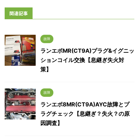
関連記事
故障
ランエボMR(CT9A)プラグ&イグニッ
ションコイル交換【息継ぎ失火対
策】
故障
ランエボ8MR(CT9A)AYC故障とプ
ラグチェック【息継ぎ？失火？の原
因調査】