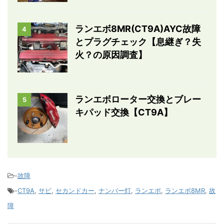
ランエボ8MR(CT9A)AYC故障
4
とプラグチェック【息継ぎ？失
火？の原因調査】
ランエボローター交換とブレー
5
キパッド交換【CT9A】
-
故障
-
CT9A
,
サビ
,
セカンドカー
,
ナンバー灯
,
ランエボ
,
ランエボ8MR
,
故
障