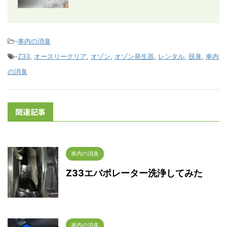
-
車内の消臭
-
Z33
,
オースリークリア
,
オゾン
,
オゾン発生器
,
レンタル
,
脱臭
,
車内
の消臭
関連記事
車内の消臭
Z33エバポレーター洗浄してみた
車内の消臭