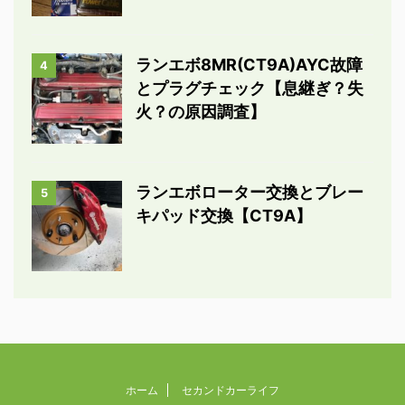
ランエボ8MR(CT9A)AYC故障
4
とプラグチェック【息継ぎ？失
火？の原因調査】
ランエボローター交換とブレー
5
キパッド交換【CT9A】
ホーム
セカンドカーライフ